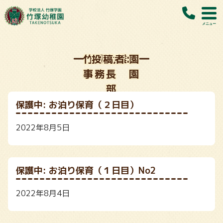
Skip
to
content
竹塚幼稚園
投稿者:
事務長 園
部
保護中: お泊り保育（２日目）
2022年8月5日
保護中: お泊り保育（１日目）No2
2022年8月4日